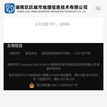
Toggl
navig
正在加载 PDF，请稍候...
友情链接
力智软件
智信评估
佳佳民宿系统官方网站
0731房产网
版权所有 Copyright ©2018-2019 湖南玖玖城市地理信息技术有限公司 保
留所有权利
联系电话:0731-84662667 邮编:410000 网站备案:
湘ICP备18018050
号-1
经营许可：
湘B2-20190129
湘公网安备 43011102002271号